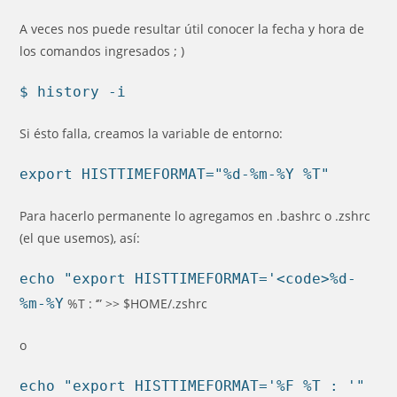
la
entrada:
A veces nos puede resultar útil conocer la fecha y hora de
los comandos ingresados ; )
$ history -i
Si ésto falla, creamos la variable de entorno:
export HISTTIMEFORMAT="%d-%m-%Y %T"
Para hacerlo permanente lo agregamos en .bashrc o .zshrc
(el que usemos), así:
echo "export HISTTIMEFORMAT='<code>%d-
%m-%Y
%T : ‘” >> $HOME/.zshrc
o
echo "export HISTTIMEFORMAT='%F %T : '"