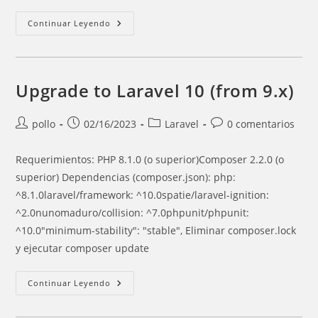
Configurar
Continuar Leyendo
Límites
De
Contenedores
Docker
Upgrade to Laravel 10 (from 9.x)
Autor
Entrada
Categoría
Comentarios
pollo
02/16/2023
Laravel
0 comentarios
de
publicada:
de
de
la
la
la
Requerimientos: PHP 8.1.0 (o superior)Composer 2.2.0 (o
entrada:
entrada:
entrada:
superior) Dependencias (composer.json): php:
^8.1.0laravel/framework: ^10.0spatie/laravel-ignition:
^2.0nunomaduro/collision: ^7.0phpunit/phpunit:
^10.0"minimum-stability": "stable", Eliminar composer.lock
y ejecutar composer update
Upgrade
Continuar Leyendo
To
Laravel
10