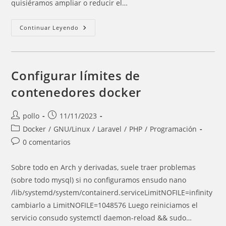
quisiéramos ampliar o reducir el…
Laravel:
Continuar Leyendo
Si
Queremos
Proteger
Una
Ruta
Con
Configurar límites de
Contraseña
contenedores docker
Autor
Entrada
pollo
11/11/2023
de
publicada:
Categoría
Docker
/
GNU/Linux
/
Laravel
/
PHP
/
Programación
la
de
Comentarios
0 comentarios
entrada:
la
de
entrada:
la
Sobre todo en Arch y derivadas, suele traer problemas
entrada:
(sobre todo mysql) si no configuramos ensudo nano
/lib/systemd/system/containerd.serviceLimitNOFILE=infinity
cambiarlo a LimitNOFILE=1048576 Luego reiniciamos el
servicio consudo systemctl daemon-reload && sudo…