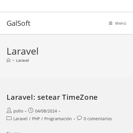
Ir
al
contenido
GalSoft
Menú
Laravel
>
Laravel
Laravel: setear TimeZone
Autor
Entrada
pollo
04/08/2024
de
publicada:
Categoría
Comentarios
Laravel
/
PHP
/
Programación
0 comentarios
la
de
de
entrada:
la
la