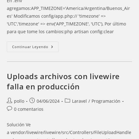
En .env
entrada:
entrada:
agregamos:APP_TIMEZONE='America/Argentina/Buenos_Air
es' Modificamos config/app.php:// 'timezone' =>
'UTC','timezone' => env('APP_TIMEZONE', 'UTC'), Por último
para que tome los cambios:php artisan config:clear
Laravel:
Continuar Leyendo
Setear
TimeZone
Uploads archivos con livewire
falla en producción
Autor
Entrada
Categoría
pollo
04/06/2024
Laravel
/
Programación
de
publicada:
de
Comentarios
0 comentarios
la
la
de
entrada:
entrada:
la
Solución Ve
entrada:
a vendor/livewire/livewire/src/Controllers/FileUploadHandle