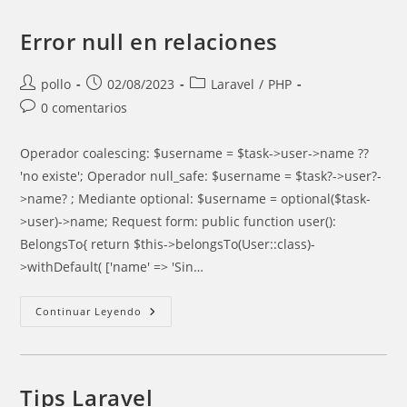
(from
9.x)
Error null en relaciones
Autor
Entrada
Categoría
pollo
02/08/2023
Laravel
/
PHP
de
publicada:
de
Comentarios
0 comentarios
la
la
de
entrada:
entrada:
la
Operador coalescing: $username = $task->user->name ??
entrada:
'no existe'; Operador null_safe: $username = $task?->user?-
>name? ; Mediante optional: $username = optional($task-
>user)->name; Request form: public function user():
BelongsTo{ return $this->belongsTo(User::class)-
>withDefault( ['name' => 'Sin…
Error
Continuar Leyendo
Null
En
Relaciones
Tips Laravel