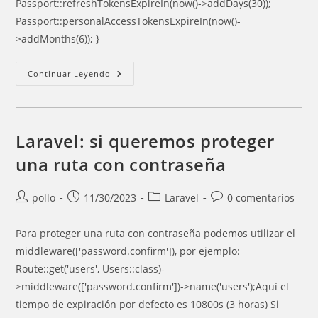
Passport::refreshTokensExpireIn(now()->addDays(30));
Passport::personalAccessTokensExpireIn(now()-
>addMonths(6)); }
Especificar
Continuar Leyendo
Duración
Del
Oauth2-
Token
En
Laravel
Laravel: si queremos proteger
una ruta con contraseña
Autor
Entrada
Categoría
Comentarios
pollo
11/30/2023
Laravel
0 comentarios
de
publicada:
de
de
la
la
la
Para proteger una ruta con contraseña podemos utilizar el
entrada:
entrada:
entrada:
middleware(['password.confirm']), por ejemplo:
Route::get('users', Users::class)-
>middleware(['password.confirm'])->name('users');Aquí el
tiempo de expiración por defecto es 10800s (3 horas) Si