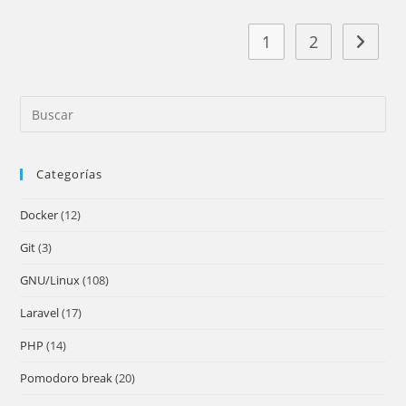
1
2
Ir a la 
Pre
Es
to
Categorías
clo
the
Docker
(12)
sea
pan
Git
(3)
GNU/Linux
(108)
Laravel
(17)
PHP
(14)
Pomodoro break
(20)