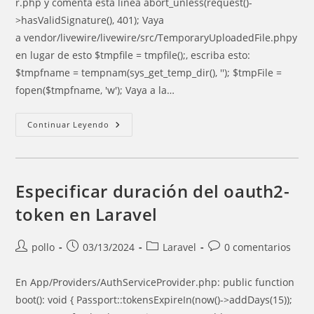
r.php y comenta esta línea abort_unless(request()-
>hasValidSignature(), 401); Vaya
a vendor/livewire/livewire/src/TemporaryUploadedFile.phpy
en lugar de esto $tmpfile = tmpfile();, escriba esto:
$tmpfname = tempnam(sys_get_temp_dir(), ''); $tmpFile =
fopen($tmpfname, 'w'); Vaya a la…
Uploads
Continuar Leyendo
Archivos
Con
Livewire
Falla
En
Producción
Especificar duración del oauth2-
token en Laravel
Autor
Entrada
Categoría
Comentarios
pollo
03/13/2024
Laravel
0 comentarios
de
publicada:
de
de
la
la
la
En App/Providers/AuthServiceProvider.php: public function
entrada:
entrada:
entrada:
boot(): void { Passport::tokensExpireIn(now()->addDays(15));