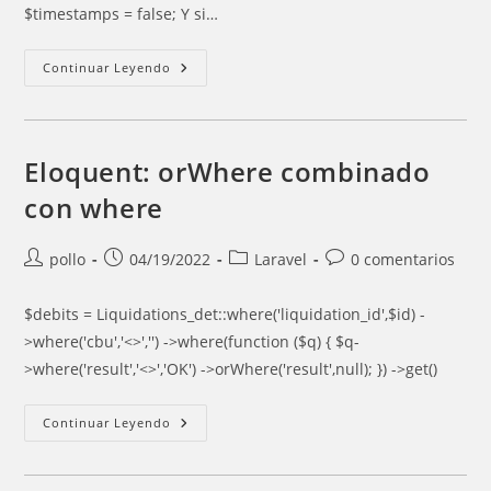
$timestamps = false; Y si…
Eloquent:
Continuar Leyendo
Created_at
&
Updated_at
Eloquent: orWhere combinado
con where
Autor
Entrada
Categoría
Comentarios
pollo
04/19/2022
Laravel
0 comentarios
de
publicada:
de
de
la
la
la
$debits = Liquidations_det::where('liquidation_id',$id) -
entrada:
entrada:
entrada:
>where('cbu','<>','') ->where(function ($q) { $q-
>where('result','<>','OK') ->orWhere('result',null); }) ->get()
Eloquent:
Continuar Leyendo
OrWhere
Combinado
Con
Where