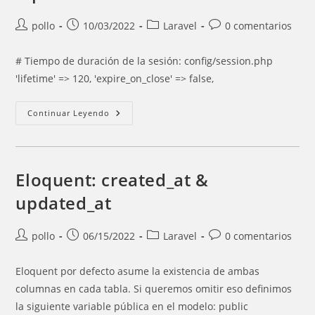
Autor
Entrada
Categoría
Comentarios
pollo
10/03/2022
Laravel
0 comentarios
de
publicada:
de
de
la
la
la
# Tiempo de duración de la sesión: config/session.php
entrada:
entrada:
entrada:
'lifetime' => 120, 'expire_on_close' => false,
Tips
Continuar Leyendo
Laravel
Eloquent: created_at &
updated_at
Autor
Entrada
Categoría
Comentarios
pollo
06/15/2022
Laravel
0 comentarios
de
publicada:
de
de
la
la
la
Eloquent por defecto asume la existencia de ambas
entrada:
entrada:
entrada:
columnas en cada tabla. Si queremos omitir eso definimos
la siguiente variable pública en el modelo: public