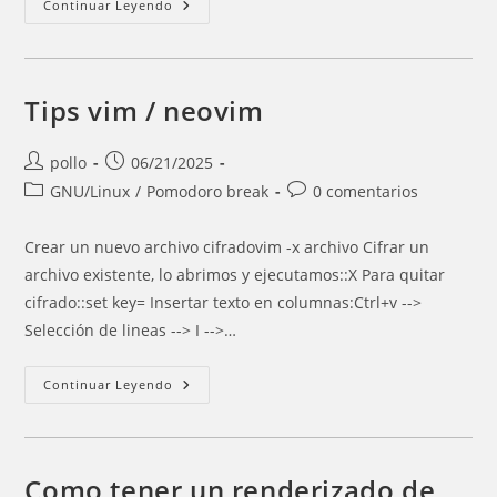
Drivers
Continuar Leyendo
Placa
Wifi
TP-
Link
Tips vim / neovim
Autor
Entrada
pollo
06/21/2025
de
publicada:
Categoría
Comentarios
GNU/Linux
/
Pomodoro break
0 comentarios
la
de
de
entrada:
la
la
Crear un nuevo archivo cifradovim -x archivo Cifrar un
entrada:
entrada:
archivo existente, lo abrimos y ejecutamos::X Para quitar
cifrado::set key= Insertar texto en columnas:Ctrl+v -->
Selección de lineas --> I -->…
Tips
Continuar Leyendo
Vim
/
Neovim
Como tener un renderizado de