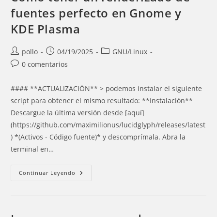
fuentes perfecto en Gnome y
KDE Plasma
Autor
Entrada
Categoría
pollo
04/19/2025
GNU/Linux
de
publicada:
de
Comentarios
0 comentarios
la
la
de
entrada:
entrada:
la
#### **ACTUALIZACIÓN** > podemos instalar el siguiente
entrada:
script para obtener el mismo resultado: **Instalación**
Descargue la última versión desde [aquí]
(https://github.com/maximilionus/lucidglyph/releases/latest
) *(Activos - Código fuente)* y descomprímala. Abra la
terminal en…
Como
Continuar Leyendo
Tener
Un
Renderizado
De
Fuentes
Perfecto