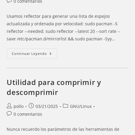
Comentarios
0 comentarios
la
la
de
entrada:
entrada:
la
Usamos reflector para generar una lista de espejos
entrada:
actualizada y ordenada por velocidad: sudo pacman -S
reflector --needed; sudo reflector --latest 20 --sort rate --
save /etc/pacman.d/mirrorlist && sudo pacman -Syy…
Actualizar
Continuar Leyendo
Espejos
De
Arch
Linux
Y
Derivadas
Utilidad para comprimir y
Con
Reflector
descomprimir
Autor
Entrada
Categoría
pollo
03/21/2025
GNU/Linux
de
publicada:
de
Comentarios
0 comentarios
la
la
de
entrada:
entrada:
la
Nunca recuerdo los parámetros de las herramientas de
entrada: