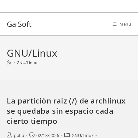
Ir
al
contenido
GalSoft
Menú
GNU/Linux
>
GNU/Linux
La partición raiz (/) de archlinux
se quedaba sin espacio cada
cierto tiempo
Autor
Entrada
Categoría
pollo
02/18/2026
GNU/Linux