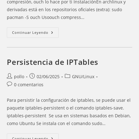
compresión, ouch lo hace por ti InstalaciónEn archlinux y
derivadas está en los repositorios oficiales (extra): sudo
pacman -S ouch Usoouch compress…
Utilidad
Continuar Leyendo
Para
Comprimir
Y
Descomprimir
Persistencia de IPTables
Autor
Entrada
Categoría
pollo
02/06/2025
GNU/Linux
de
publicada:
de
Comentarios
0 comentarios
la
la
de
entrada:
entrada:
la
Para persistir la configuración de iptables, se puede usar el
entrada:
paquete iptables-persistent o el comando iptables-save.
iptables-persistent Se usa en sistemas basados en Debian,
como Ubuntu Se instala con el comando sudo…
Persistencia
Continuar Leyendo