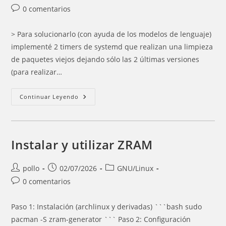
de
publicada:
de
Comentarios
0 comentarios
la
la
de
entrada:
entrada:
la
> Para solucionarlo (con ayuda de los modelos de lenguaje)
entrada:
implementé 2 timers de systemd que realizan una limpieza
de paquetes viejos dejando sólo las 2 últimas versiones
(para realizar…
La
Continuar Leyendo
Partición
Raiz
(/)
De
Archlinux
Se
Instalar y utilizar ZRAM
Quedaba
Sin
Espacio
Cada
Autor
Entrada
Categoría
pollo
02/07/2026
GNU/Linux
Cierto
de
publicada:
de
Comentarios
0 comentarios
Tiempo
la
la
de
entrada:
entrada:
la
Paso 1: Instalación (archlinux y derivadas) ```bash sudo
entrada:
pacman -S zram-generator ``` Paso 2: Configuración