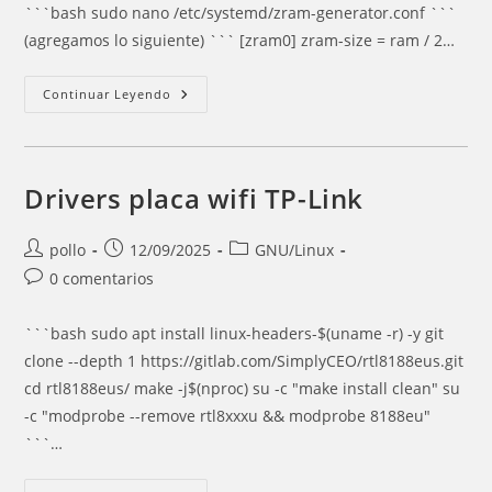
```bash sudo nano /etc/systemd/zram-generator.conf ```
(agregamos lo siguiente) ``` [zram0] zram-size = ram / 2…
Instalar
Continuar Leyendo
Y
Utilizar
ZRAM
Drivers placa wifi TP-Link
Autor
Entrada
Categoría
pollo
12/09/2025
GNU/Linux
de
publicada:
de
Comentarios
0 comentarios
la
la
de
entrada:
entrada:
la
```bash sudo apt install linux-headers-$(uname -r) -y git
entrada:
clone --depth 1 https://gitlab.com/SimplyCEO/rtl8188eus.git
cd rtl8188eus/ make -j$(nproc) su -c "make install clean" su
-c "modprobe --remove rtl8xxxu && modprobe 8188eu"
```…