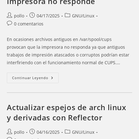
Impresora no responde
En
Gnome
Y
KDE
Autor
Entrada
Categoría
pollo
04/17/2025
GNU/Linux
Plasma
de
publicada:
de
Comentarios
0 comentarios
la
la
de
entrada:
entrada:
la
En ocasiones archivos antiguos en /var/spool/cups
entrada:
provocan que la impresora no responda ya que antiguos
trabajos de impresión atascados o corruptos podrían estar
interfiriendo con el funcionamiento normal de CUPS.…
Impresora
Continuar Leyendo
No
Responde
Actualizar espejos de arch linux
y derivadas con Reflector
Autor
Entrada
Categoría
pollo
04/16/2025
GNU/Linux
de
publicada:
de