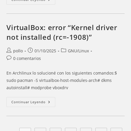
De
IPTables
VirtualBox: error “Kernel driver
not installed (rc=-1908)”
Autor
Entrada
Categoría
pollo
01/10/2025
GNU/Linux
de
publicada:
de
Comentarios
0 comentarios
la
la
de
entrada:
entrada:
la
En Archlinux lo solucioné con los siguientes comandos:$
entrada:
sudo pacman -S virtualbox-host-modules-arch# dkms
autoinstall# modprobe vboxdrv
VirtualBox:
Continuar Leyendo
Error
“Kernel
Driver
Not
Installed
(rc=-1908)”