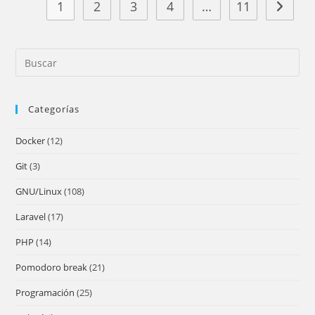
1
2
3
4
…
11
Ir a la 
Pre
Es
to
Categorías
clo
the
Docker
(12)
sea
pan
Git
(3)
GNU/Linux
(108)
Laravel
(17)
PHP
(14)
Pomodoro break
(21)
Programación
(25)