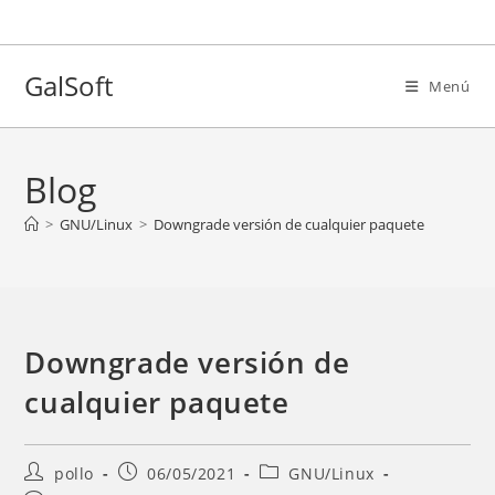
Ir
al
contenido
GalSoft
Menú
Blog
>
GNU/Linux
>
Downgrade versión de cualquier paquete
Downgrade versión de
cualquier paquete
Autor
Entrada
Categoría
pollo
06/05/2021
GNU/Linux
de
publicada:
de