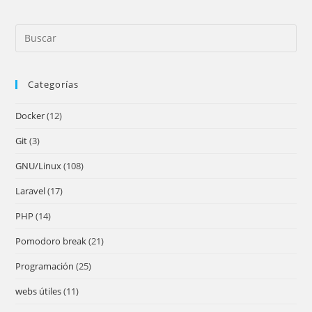
Pre
Es
to
Categorías
clo
the
Docker
(12)
sea
pan
Git
(3)
GNU/Linux
(108)
Laravel
(17)
PHP
(14)
Pomodoro break
(21)
Programación
(25)
webs útiles
(11)