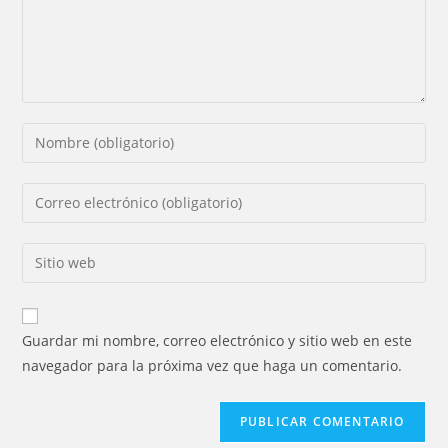
Introducí
tu
nombre
Introducí
o
tu
nombre
dirección
Introducí
de
de
la
usuario
correo
URL
para
electrónico
de
comentar
Guardar mi nombre, correo electrónico y sitio web en este
para
tu
navegador para la próxima vez que haga un comentario.
comentar
sitio
web
(opcional)