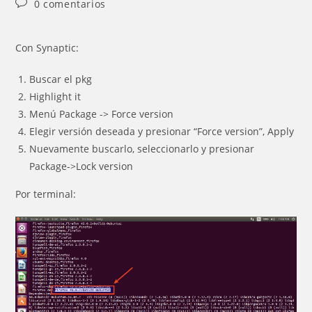
Comentarios
0 comentarios
la
la
de
entrada:
entrada:
la
entrada:
Con Synaptic:
Buscar el pkg
Highlight it
Menú Package -> Force version
Elegir versión deseada y presionar “Force version”, Apply
Nuevamente buscarlo, seleccionarlo y presionar
Package->Lock version
Por terminal: