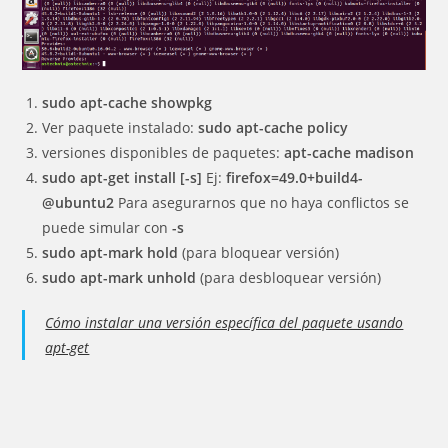
sudo apt-cache showpkg
Ver paquete instalado:
sudo apt-cache policy
versiones disponibles de paquetes:
apt-cache madison
sudo apt-get install [-s]
Ej:
firefox=49.0+build4-
@ubuntu2
Para asegurarnos que no haya conflictos se
puede simular con
-s
sudo apt-mark hold
(para bloquear versión)
sudo apt-mark unhold
(para desbloquear versión)
Cómo instalar una versión específica del paquete usando
apt-get