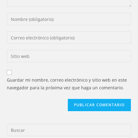
Introducí
tu
nombre
Introducí
o
tu
nombre
dirección
Introducí
de
de
la
usuario
correo
URL
para
electrónico
de
comentar
Guardar mi nombre, correo electrónico y sitio web en este
para
tu
navegador para la próxima vez que haga un comentario.
comentar
sitio
web
(opcional)
Pre
Es