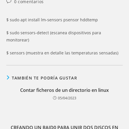
Comentarios
0 comentarios
la
la
de
entrada:
entrada:
la
entrada:
$ sudo apt install lm-sensors psensor hddtemp
$ sudo sensors-detect (escanea dispositivos para
monitorear)
$ sensors (muestra en detalle las temperaturas sensadas)
TAMBIÉN TE PODRÍA GUSTAR
Contar ficheros de un directorio en linux
05/04/2023
CREANDO UN RAID0 PARA UNIR DOS DISCOS EN