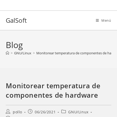
Ir
al
contenido
GalSoft
Menú
Blog
>
GNU/Linux
>
Monitorear temperatura de componentes de hard
Monitorear temperatura de
componentes de hardware
Autor
Entrada
Categoría
pollo
06/26/2021
GNU/Linux
de
publicada:
de