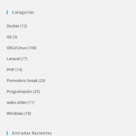
to
Categorías
clo
the
Docker
(12)
sea
pan
Git
(3)
GNU/Linux
(108)
Laravel
(17)
PHP
(14)
Pomodoro break
(20)
Programación
(25)
webs útiles
(11)
Windows
(18)
Entradas Recientes