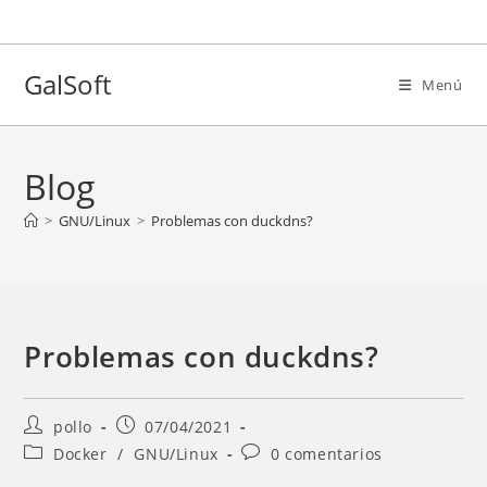
Ir
al
contenido
GalSoft
Menú
Blog
>
GNU/Linux
>
Problemas con duckdns?
Problemas con duckdns?
Autor
Entrada
pollo
07/04/2021
de
publicada:
Categoría
Comentarios
Docker
/
GNU/Linux
0 comentarios
la
de
de
entrada: