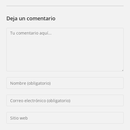
Deja un comentario
Comentario
Introducí
tu
nombre
Introducí
o
tu
nombre
dirección
Introducí
de
de
la
usuario
correo
URL