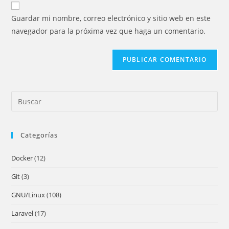
para
electrónico
de
comentar
Guardar mi nombre, correo electrónico y sitio web en este
para
tu
navegador para la próxima vez que haga un comentario.
comentar
sitio
web
(opcional)
Pre
Es
to
Categorías
clo
the
Docker
(12)
sea
pan
Git
(3)
GNU/Linux
(108)
Laravel
(17)