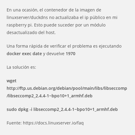
la
la
entrada:
entrada:
En una ocasión, el contenedor de la imagen de
linuxserver/duckdns no actualizaba el ip público en mi
raspberry pi. Esto puede suceder por un módulo
desactualizado del host.
Una forma rápida de verificar el problema es ejecutando
docker exec date
y devuelve
1970
La solución es:
wget
http://ftp.us.debian.org/debian/pool/main/libs/libseccomp
/libseccomp2_2.4.4-1~bpo10+1_armhf.deb
sudo dpkg -i libseccomp2_2.4.4-1~bpo10+1_armhf.deb
Fuente: https://docs.linuxserver.io/faq