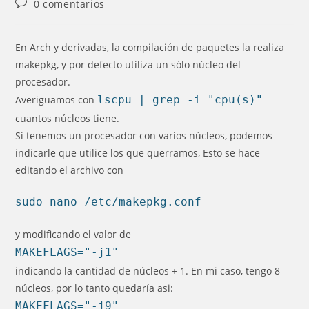
Comentarios
0 comentarios
la
la
de
entrada:
entrada:
la
entrada:
En Arch y derivadas, la compilación de paquetes la realiza
makepkg, y por defecto utiliza un sólo núcleo del
procesador.
Averiguamos con
lscpu | grep -i "cpu(s)"
cuantos núcleos tiene.
Si tenemos un procesador con varios núcleos, podemos
indicarle que utilice los que querramos, Esto se hace
editando el archivo con
sudo nano /etc/makepkg.conf
y modificando el valor de
MAKEFLAGS="-j1"
indicando la cantidad de núcleos + 1. En mi caso, tengo 8
núcleos, por lo tanto quedaría asi:
MAKEFLAGS="-j9"