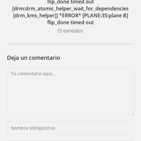
flip_done timed out
[drm:drm_atomic_helper_wait_for_dependencies
[drm_kms_helper]] *ERROR* [PLANE:35:plane B]
flip_done timed out
03/10/2021
Deja un comentario
Comentario
Introducí
tu
nombre