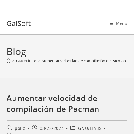
Ir
al
contenido
GalSoft
Menú
Blog
>
GNU/Linux
>
Aumentar velocidad de compilación de Pacman
Aumentar velocidad de
compilación de Pacman
Autor
Entrada
Categoría
pollo
03/28/2024
GNU/Linux
de
publicada:
de