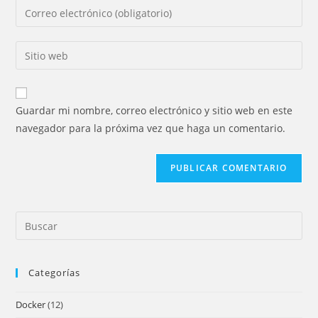
Introducí
o
tu
nombre
dirección
Introducí
de
de
la
usuario
correo
URL
para
electrónico
de
comentar
Guardar mi nombre, correo electrónico y sitio web en este
para
tu
navegador para la próxima vez que haga un comentario.
comentar
sitio
web
(opcional)
Pre
Es
to
Categorías
clo
the
Docker
(12)
sea