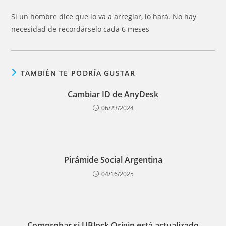
la
entrada:
Si un hombre dice que lo va a arreglar, lo hará. No hay
necesidad de recordárselo cada 6 meses
TAMBIÉN TE PODRÍA GUSTAR
Cambiar ID de AnyDesk
06/23/2024
Pirámide Social Argentina
04/16/2025
Comprobar si UBlock Origin está actualizado