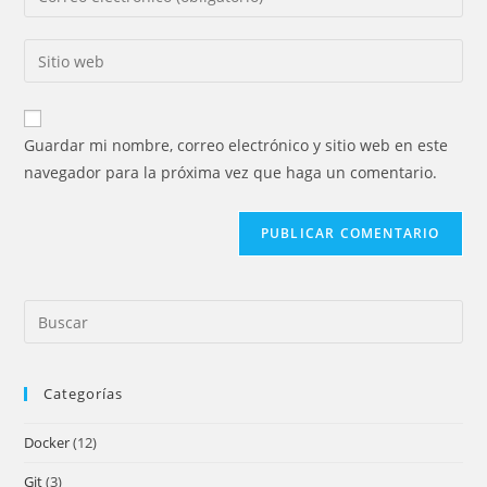
o
tu
nombre
dirección
Introducí
de
de
la
usuario
correo
URL
para
electrónico
de
comentar
Guardar mi nombre, correo electrónico y sitio web en este
para
tu
navegador para la próxima vez que haga un comentario.
comentar
sitio
web
(opcional)
Pre
Es
to
Categorías
clo
the
Docker
(12)
sea
pan
Git
(3)