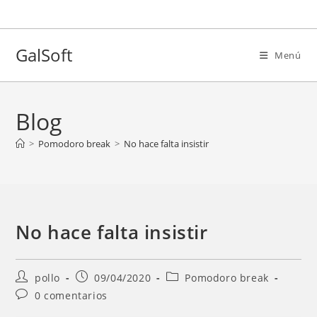
Ir
al
contenido
GalSoft
Menú
Blog
>
Pomodoro break
>
No hace falta insistir
No hace falta insistir
Autor
Entrada
Categoría
pollo
09/04/2020
Pomodoro break
de
publicada:
de
Comentarios
0 comentarios
la
la
de
entrada:
entrada: