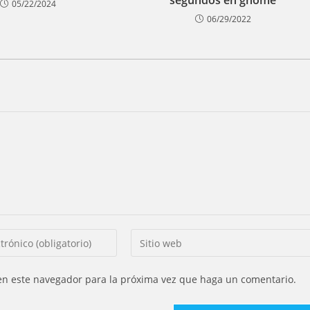
segundos en gnome
05/22/2024
06/29/2022
Introducí
la
URL
 en este navegador para la próxima vez que haga un comentario.
de
tu