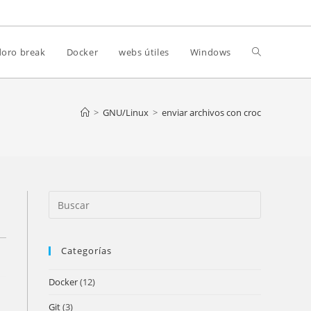
Alternar
oro break
Docker
webs útiles
Windows
búsqueda
>
GNU/Linux
>
enviar archivos con croc
de
Press
la
Escape
to
Categorías
close
web
the
Docker
(12)
search
panel.
Git
(3)