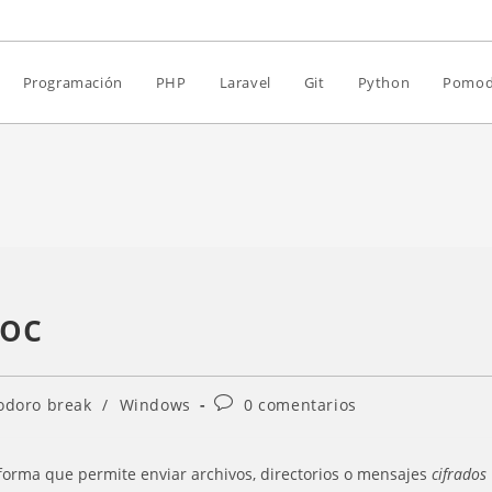
Programación
PHP
Laravel
Git
Python
Pomod
roc
Comentarios
doro break
/
Windows
0 comentarios
de
la
entrada:
orma que permite enviar archivos, directorios o mensajes
cifrados