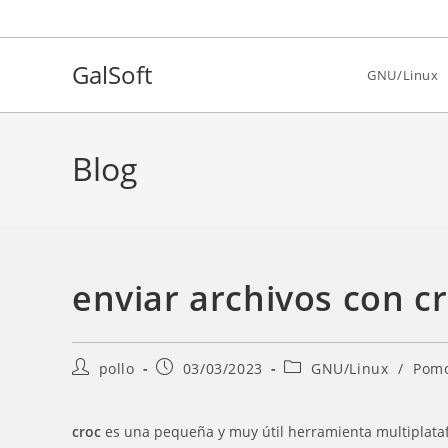
Ir
al
contenido
GalSoft
GNU/Linux
Blog
enviar archivos con c
Autor
Entrada
Categoría
pollo
03/03/2023
GNU/Linux
/
Pomo
de
publicada:
de
la
la
entrada:
entrada:
croc
es una pequeña y muy útil herramienta multiplataf