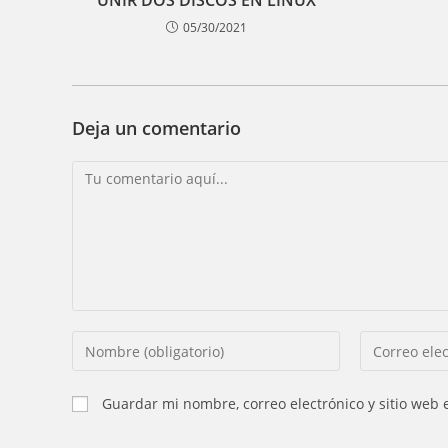
UNIR DOS DISCOS EN LINUX
05/30/2021
Deja un comentario
Comentario
Introducí
Introducí
tu
tu
nombre
dirección
Guardar mi nombre, correo electrónico y sitio web
o
de
nombre
correo