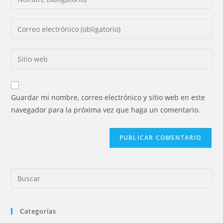
tu
nombre
Introducí
o
tu
nombre
dirección
Introducí
de
de
la
usuario
correo
URL
para
electrónico
de
comentar
Guardar mi nombre, correo electrónico y sitio web en este
para
tu
navegador para la próxima vez que haga un comentario.
comentar
sitio
web
(opcional)
Pre
Es
to
Categorías
clo