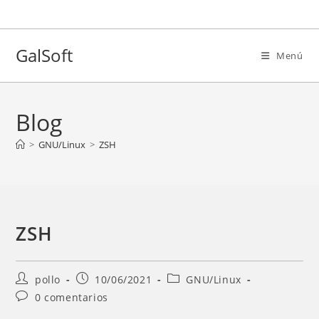
Ir
al
contenido
GalSoft
Menú
Blog
>
GNU/Linux
>
ZSH
ZSH
Autor
Entrada
Categoría
pollo
10/06/2021
GNU/Linux
de
publicada:
de
Comentarios
0 comentarios
la
la
de
entrada:
entrada: