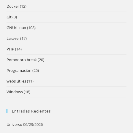
the
Docker
(12)
sea
pan
Git
(3)
GNU/Linux
(108)
Laravel
(17)
PHP
(14)
Pomodoro break
(20)
Programación
(25)
webs útiles
(11)
Windows
(18)
Entradas Recientes
Universo
06/23/2026