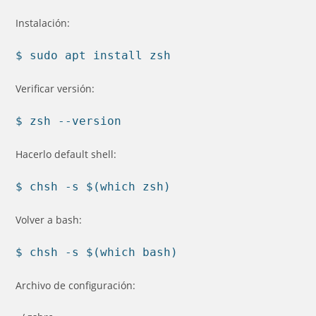
la
entrada:
Instalación:
$ sudo apt install zsh
Verificar versión:
$ zsh --version
Hacerlo default shell:
$ chsh -s $(which zsh)
Volver a bash:
$ chsh -s $(which bash)
Archivo de configuración: