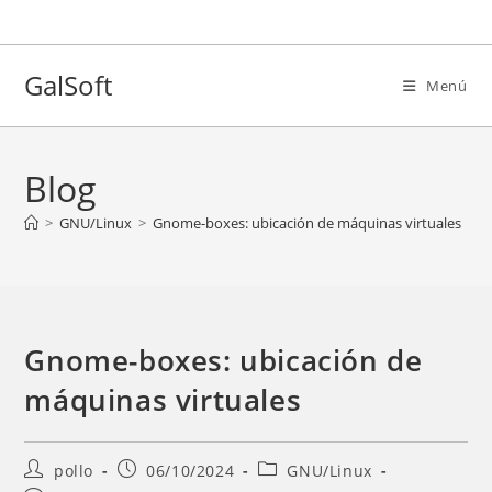
Ir
al
contenido
GalSoft
Menú
Blog
>
GNU/Linux
>
Gnome-boxes: ubicación de máquinas virtuales
Gnome-boxes: ubicación de
máquinas virtuales
Autor
Entrada
Categoría
pollo
06/10/2024
GNU/Linux
de
publicada:
de