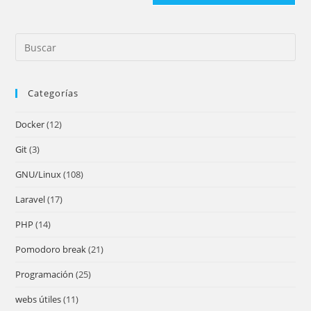
Pre
Es
to
Categorías
clo
the
Docker
(12)
sea
pan
Git
(3)
GNU/Linux
(108)
Laravel
(17)
PHP
(14)
Pomodoro break
(21)
Programación
(25)
webs útiles
(11)