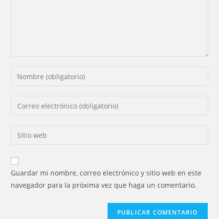
Introducí
tu
nombre
Introducí
o
tu
nombre
dirección
Introducí
de
de
la
usuario
correo
URL
para
electrónico
de
comentar
Guardar mi nombre, correo electrónico y sitio web en este
para
tu
navegador para la próxima vez que haga un comentario.
comentar
sitio
web
(opcional)