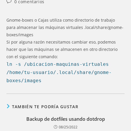
Comentarios
0 comentarios
la
la
de
entrada:
entrada:
la
entrada:
Gnome-boxes o Cajas utiliza como directorio de trabajo
para almacenar las máquinas virtuales .local/share/gnome-
boxes/images
Si por alguna razón necesitamos cambiar eso, podemos
hacer que las máquinas se almacenen en otro directorio
con el siguiente comando:
ln -s /ubicacion-maquinas-virtuales
/home/tu-usuario/.local/share/gnome-
boxes/images
TAMBIÉN TE PODRÍA GUSTAR
Backup de dotfiles usando dotdrop
08/25/2022