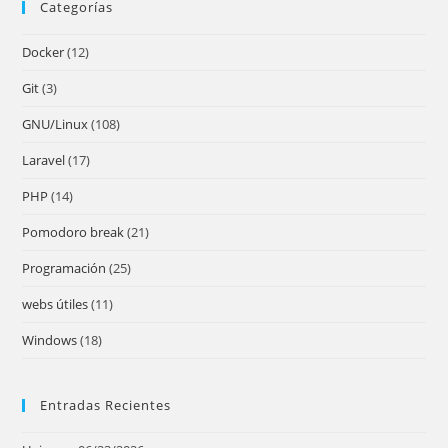
Categorías
clo
the
Docker
(12)
sea
pan
Git
(3)
GNU/Linux
(108)
Laravel
(17)
PHP
(14)
Pomodoro break
(21)
Programación
(25)
webs útiles
(11)
Windows
(18)
Entradas Recientes