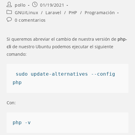
Autor
Entrada
pollo
01/19/2021
de
publicada:
Categoría
GNU/Linux
/
Laravel
/
PHP
/
Programación
la
de
Comentarios
0 comentarios
entrada:
la
de
entrada:
la
entrada:
Si queremos abreviar el cambio de nuestra versión de
php-
cli
de nuestro Ubuntu podemos ejecutar el siguiente
comando:
 sudo update-alternatives --config 
Con: